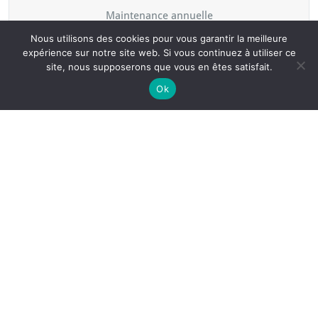
Maintenance annuelle
Nous utilisons des cookies pour vous garantir la meilleure
Conseils illimités
expérience sur notre site web. Si vous continuez à utiliser ce
site, nous supposerons que vous en êtes satisfait.
Ok
👉 “Intervention rapide – Contact”
Nos Partenaires
Nous sommes bien soutenus pour toujours améliorer
notre qualité de service et vous satisfaire !